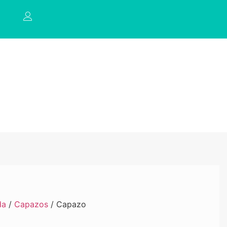
da
/
Capazos
/ Capazo