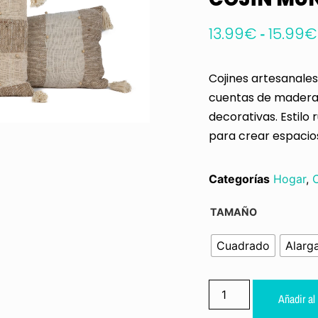
13.99
€
-
15.99
€
Cojines artesanales 
cuentas de madera 
decorativas. Estilo
para crear espacios
Categorías
Hogar
,
C
TAMAÑO
Cuadrado
Alarg
Añadir al 