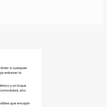
rácter a cualquier
ja entrever la
tnico y un toque
o comodidad, sino
sátiles que encajan