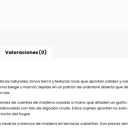
Valoraciones (0)
bras naturales, tonos tierra y texturas ricas que aportan calidez y ca
onos beige y marrón, tejidas en un patrón de urdimbre abierta que de
i raw.
ciones de cuentas de madera cosidas a mano que añaden un guiño é
a elaboradas con hilo de algodón crudo. Estos cojines aportan no sol
incón del hogar.
s neutras o bancos de madera en terrazas cubiertas. Son piezas ver