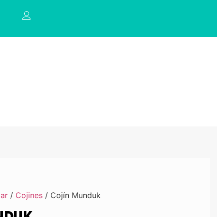
ar
/
Cojines
/ Cojín Munduk
NDUK