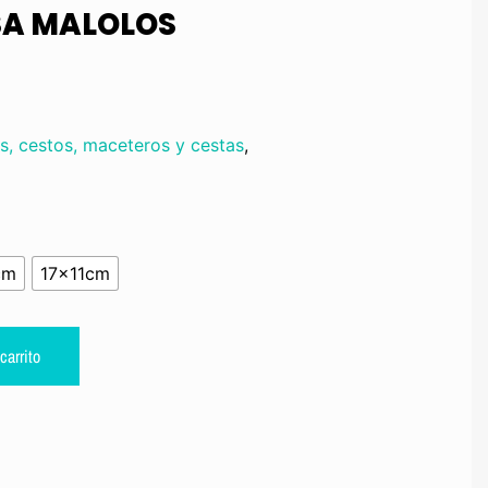
SA MALOLOS
s, cestos, maceteros y cestas
,
cm
17x11cm
carrito