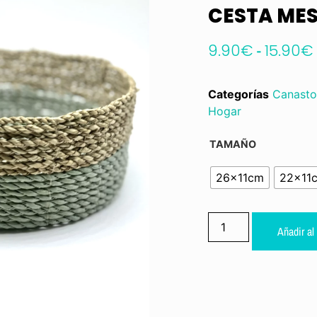
CESTA ME
9.90
€
-
15.90
€
Categorías
Canasto
Hogar
TAMAÑO
26x11cm
22x11
Añadir al 