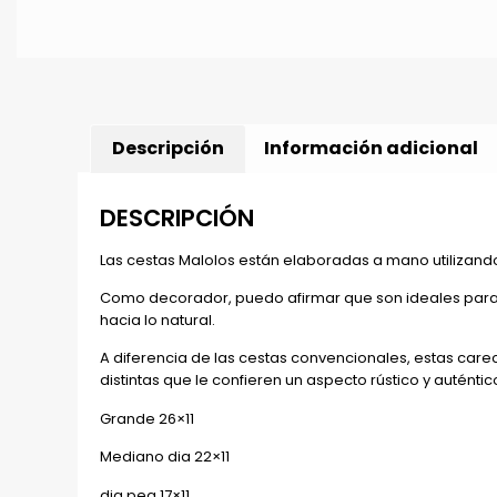
Descripción
Información adicional
DESCRIPCIÓN
Las cestas Malolos están elaboradas a mano utilizando f
Como decorador, puedo afirmar que son ideales para co
hacia lo natural.
A diferencia de las cestas convencionales, estas care
distintas que le confieren un aspecto rústico y auténti
Grande 26×11
Mediano dia 22×11
dia peq 17×11